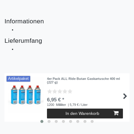
Informationen
Lieferumfang
Artikelpaket
4er Pack ALL Ride Butan Gaskartusche 400 ml
(227 g)
6,95 € *
1200
Milliliter
| 5,79 € / Liter
In den Warenkorb