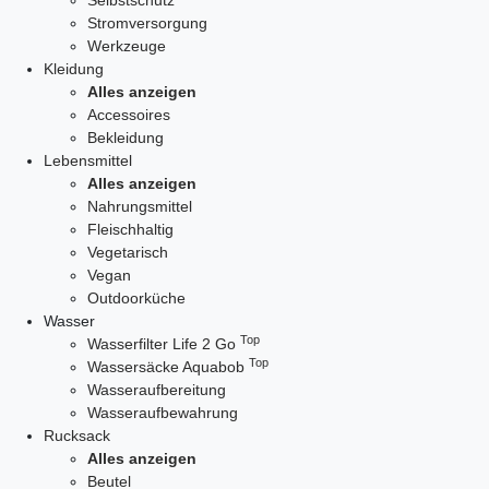
Selbstschutz
Stromversorgung
Werkzeuge
Kleidung
Alles anzeigen
Accessoires
Bekleidung
Lebensmittel
Alles anzeigen
Nahrungsmittel
Fleischhaltig
Vegetarisch
Vegan
Outdoorküche
Wasser
Top
Wasserfilter Life 2 Go
Top
Wassersäcke Aquabob
Wasseraufbereitung
Wasseraufbewahrung
Rucksack
Alles anzeigen
Beutel