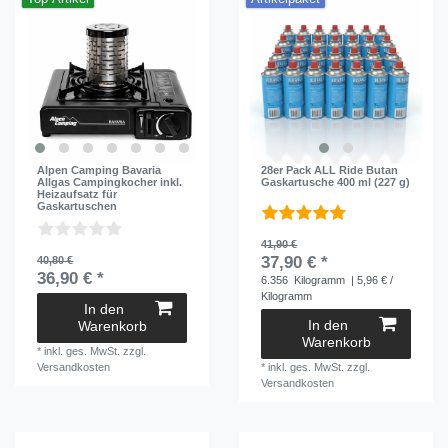
Alpen Camping Bavaria
28er Pack ALL Ride Butan
Allgas Campingkocher inkl.
Gaskartusche 400 ml (227 g)
Heizaufsatz für
Gaskartuschen
41,90 €
37,90 € *
40,80 €
36,90 € *
6.356
Kilogramm
| 5,96 € /
Kilogramm
In den
In den
Warenkorb
Warenkorb
*
inkl. ges. MwSt.
zzgl.
Versandkosten
*
inkl. ges. MwSt.
zzgl.
Versandkosten