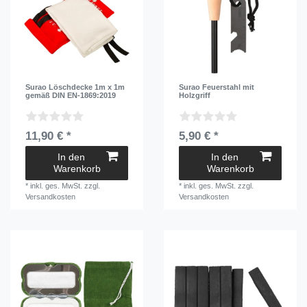
Surao Löschdecke 1m x 1m
Surao Feuerstahl mit
gemäß DIN EN-1869:2019
Holzgriff
11,90 € *
5,90 € *
In den
In den
Warenkorb
Warenkorb
*
inkl. ges. MwSt.
zzgl.
*
inkl. ges. MwSt.
zzgl.
Versandkosten
Versandkosten