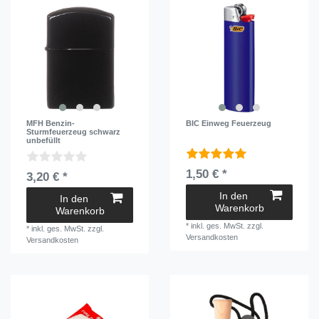
MFH Benzin-
BIC Einweg Feuerzeug
Sturmfeuerzeug schwarz
unbefüllt
1,50 € *
3,20 € *
In den
In den
Warenkorb
Warenkorb
*
inkl. ges. MwSt.
zzgl.
*
inkl. ges. MwSt.
zzgl.
Versandkosten
Versandkosten