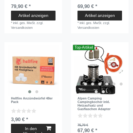
79,90 € *
69,90 € *
Artikel anzeigen
Artikel anzeigen
*
inkl. ges. MwSt.
zzgl.
*
inkl. ges. MwSt.
zzgl.
Versandkosten
Versandkosten
Top-Artikel
Hellfire Anzündwürfel 48er
Alpen Camping
Pack
Campingkocher inkl.
Heizaufsatz und
Gasflaschen Adapter
3,90 € *
75,70 €
In den
67,90 € *