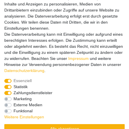
Inhalte und Anzeigen zu personalisieren, Medien von
Drittanbietern einzubinden oder Zugriffe auf unsere Website zu
analysieren. Die Datenverarbeitung erfolgt erst durch gesetzte
Service
Service
Cookies. Wir teilen diese Daten mit Dritten, die wir in den
Info
Info
Einstellungen benennen.
Die Datenverarbeitung kann mit Einwilligung oder aufgrund eines
Kontakt
Kontakt
berechtigten Interesses erfolgen. Die Zustimmung kann erteilt
oder abgelehnt werden. Es besteht das Recht, nicht einzuwilligen
Impressum
AGB
Datenschutz
Widerruf
Vertrag widerrufen
und die Einwilligung zu einem späteren Zeitpunkt zu ändern oder
*
Alle Preise in Euro inkl. gesetzl. MwSt. zzgl.
Versandkosten
, wenn
zu widerrufen. Beachten Sie unser
Impressum
und weitere
nicht anders beschrieben. Änderungen und Irrtümer vorbehalten.
Hinweise zur Verwendung personenbezogener Daten in unserer
Abbildungen ähnlich.
Daten­schutz­erklärung
.
© 2026 by SURAO // Authentic Survival Experience | Alle Rechte vorbehalten.
Essenziell
Wir versenden in die folgenden Länder
Statistik
Zahlungsdienstleister
Marketing
Externe Medien
Versandkostenfrei (DE) ab 99 €
Funktional
Weitere Einstellungen
Alle akzeptieren