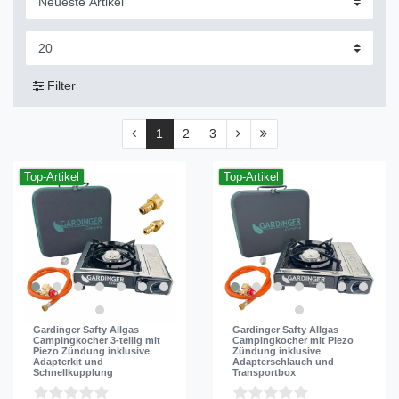
Filter
1
2
3
Top-Artikel
Top-Artikel
Gardinger Safty Allgas
Gardinger Safty Allgas
Campingkocher 3-teilig mit
Campingkocher mit Piezo
Piezo Zündung inklusive
Zündung inklusive
Adapterkit und
Adapterschlauch und
Schnellkupplung
Transportbox