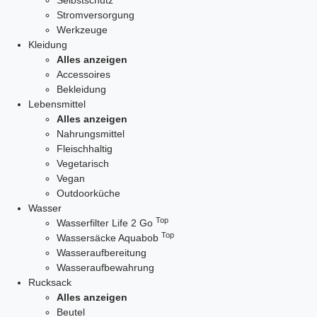
Selbstschutz
Stromversorgung
Werkzeuge
Kleidung
Alles anzeigen
Accessoires
Bekleidung
Lebensmittel
Alles anzeigen
Nahrungsmittel
Fleischhaltig
Vegetarisch
Vegan
Outdoorküche
Wasser
Top
Wasserfilter Life 2 Go
Top
Wassersäcke Aquabob
Wasseraufbereitung
Wasseraufbewahrung
Rucksack
Alles anzeigen
Beutel