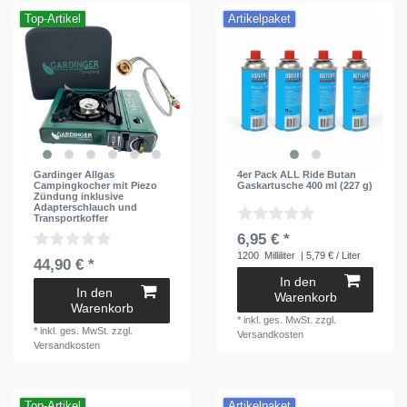
Top-Artikel
Artikelpaket
Gardinger Allgas
4er Pack ALL Ride Butan
Campingkocher mit Piezo
Gaskartusche 400 ml (227 g)
Zündung inklusive
Adapterschlauch und
Transportkoffer
6,95 € *
1200
Milliliter
| 5,79 € / Liter
44,90 € *
In den
In den
Warenkorb
Warenkorb
*
inkl. ges. MwSt.
zzgl.
*
inkl. ges. MwSt.
zzgl.
Versandkosten
Versandkosten
Top-Artikel
Artikelpaket