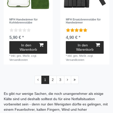
MFH Handwärmer für
MFH Ersatzbrennstäbe für
Kohlebrennstäbe
Handwärmer
5,90 € *
4,90 € *
In den
In den
Warenkorb
Warenkorb
*
inkl. ges. MwSt.
zzgl.
*
inkl. ges. MwSt.
zzgl.
Versandkosten
Versandkosten
1
2
3
Es gibt nur wenige Sachen, die noch unangenehmer als eisige
Kälte sind und deshalb solltest du für eine Notfallsituation
vorbereitet sein - denn nur den Wenigsten dürfte es gelingen, mit
einem Feuerbohrer, kalten Fingern, Wind und hoher