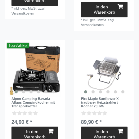
Warenkorb
In den
*
inkl. ges. MwSt.
zzgl.
Warenkorb
Versandkosten
*
inkl. ges. MwSt.
zzgl.
Versandkosten
Top-Artikel
Alpen Camping Bavaria
Fire Maple Sunflower X
Allgas Campingkocher mit
tragbarer Heizstrahler /
Transportkoffer
Kocher 2,5 kW
24,90 € *
89,90 € *
In den
In den
Warenkorb
Warenkorb