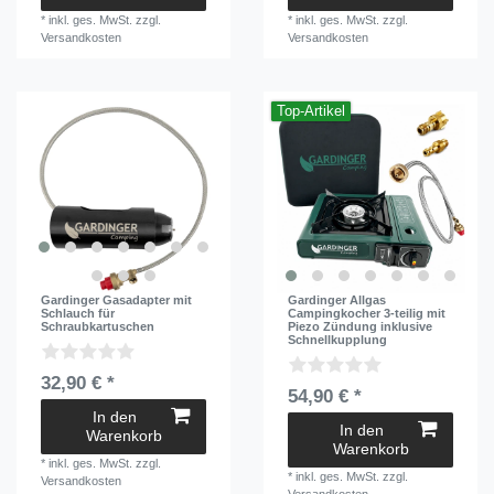
*
inkl. ges. MwSt.
zzgl.
*
inkl. ges. MwSt.
zzgl.
Versandkosten
Versandkosten
Top-Artikel
Gardinger Gasadapter mit
Gardinger Allgas
Schlauch für
Campingkocher 3-teilig mit
Schraubkartuschen
Piezo Zündung inklusive
Schnellkupplung
32,90 € *
54,90 € *
In den
In den
Warenkorb
Warenkorb
*
inkl. ges. MwSt.
zzgl.
*
inkl. ges. MwSt.
zzgl.
Versandkosten