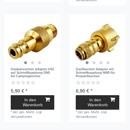
Versandkosten
Gaskartuschen Adapter US2
Gasflaschen Adapter mit
auf Schnellkupplung DN5
Schnellkupplung NW5 für
für Campingkocher
Propanflaschen
5,90 € *
6,90 € *
In den
In den
Warenkorb
Warenkorb
*
inkl. ges. MwSt.
zzgl.
*
inkl. ges. MwSt.
zzgl.
Versandkosten
Versandkosten