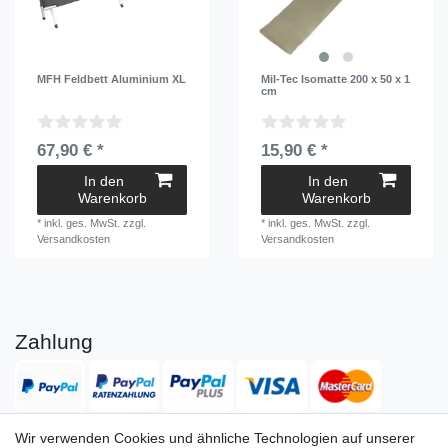
MFH Feldbett Aluminium XL
Mil-Tec Isomatte 200 x 50 x 1
cm
67,90 € *
15,90 € *
In den
In den
Warenkorb
Warenkorb
*
inkl. ges. MwSt.
zzgl.
*
inkl. ges. MwSt.
zzgl.
Versandkosten
Versandkosten
Zahlung
Wir verwenden Cookies und ähnliche Technologien auf unserer