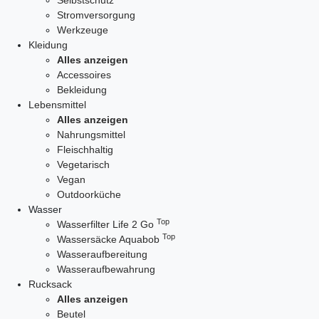
Selbstschutz
Stromversorgung
Werkzeuge
Kleidung
Alles anzeigen
Accessoires
Bekleidung
Lebensmittel
Alles anzeigen
Nahrungsmittel
Fleischhaltig
Vegetarisch
Vegan
Outdoorküche
Wasser
Top
Wasserfilter Life 2 Go
Top
Wassersäcke Aquabob
Wasseraufbereitung
Wasseraufbewahrung
Rucksack
Alles anzeigen
Beutel