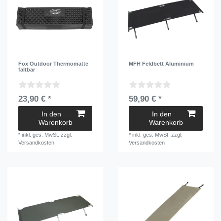
Fox Outdoor Thermomatte
MFH Feldbett Aluminium
faltbar
23,90 € *
59,90 € *
In den
In den
Warenkorb
Warenkorb
*
inkl. ges. MwSt.
zzgl.
*
inkl. ges. MwSt.
zzgl.
Versandkosten
Versandkosten