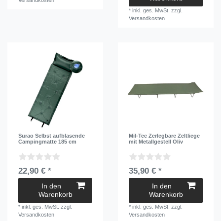
Versandkosten
*
inkl. ges. MwSt.
zzgl.
Versandkosten
Surao Selbst aufblasende
Mil-Tec Zerlegbare Zeltliege
Campingmatte 185 cm
mit Metallgestell Oliv
22,90 € *
35,90 € *
In den
In den
Warenkorb
Warenkorb
*
inkl. ges. MwSt.
zzgl.
*
inkl. ges. MwSt.
zzgl.
Versandkosten
Versandkosten