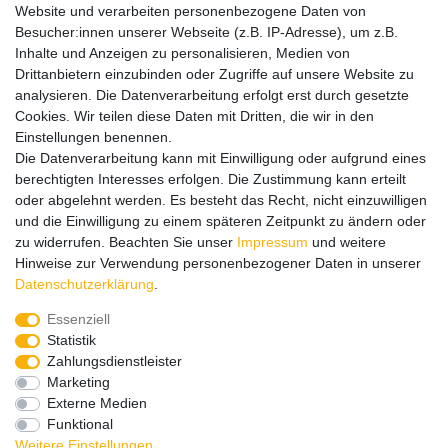
Website und verarbeiten personenbezogene Daten von
Versand
Besucher:innen unserer Webseite (z.B. IP-Adresse), um z.B.
Inhalte und Anzeigen zu personalisieren, Medien von
Drittanbietern einzubinden oder Zugriffe auf unsere Website zu
analysieren. Die Datenverarbeitung erfolgt erst durch gesetzte
Service
Service
Cookies. Wir teilen diese Daten mit Dritten, die wir in den
Info
Info
Einstellungen benennen.
Die Datenverarbeitung kann mit Einwilligung oder aufgrund eines
Kontakt
Kontakt
berechtigten Interesses erfolgen. Die Zustimmung kann erteilt
oder abgelehnt werden. Es besteht das Recht, nicht einzuwilligen
Impressum
AGB
Datenschutz
Widerruf
Vertrag widerrufen
und die Einwilligung zu einem späteren Zeitpunkt zu ändern oder
*
Alle Preise in Euro inkl. gesetzl. MwSt. zzgl.
Versandkosten
, wenn
zu widerrufen. Beachten Sie unser
Impressum
und weitere
nicht anders beschrieben. Änderungen und Irrtümer vorbehalten.
Hinweise zur Verwendung personenbezogener Daten in unserer
Abbildungen ähnlich.
Daten­schutz­erklärung
.
© 2026 by SURAO // Authentic Survival Experience | Alle Rechte vorbehalten.
Essenziell
Wir versenden in die folgenden Länder
Statistik
Zahlungsdienstleister
Marketing
Externe Medien
Versandkostenfrei (DE) ab 99 €
Funktional
Weitere Einstellungen