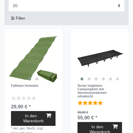
Filter
Faltbare Isomatte
Surao tragbares
Campingbett mit
Aluminiumrahmen
ultraleicht
29,90 € *
69,90 €
In den
55,90 € *
Warenkorb
In den
*
inkl. ges. MwSt.
zzgl.
Warenkorb