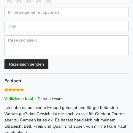
von
von
von
von
von
Ihr
Platzhalter
5
5
5
5
5
Anzeigename
Bewertungssternen
Bewertungssternen
Bewertungssternen
Bewertungssternen
Bewertungssternen
(optional)
Titel
Rezensionstext
Rezension senden
Feldbett
Verifizierter Kauf
Farbe: schwarz
Ich habe es bei einem Freund getestet und für gut befunden.
Warum gut? das Gewicht ist mir noch zu viel für Outdoor Touren
aber zu Campen ist es ok. Es ist fast baugleich mit meinem
ultraleicht Bett. Preis und Qualli sind super, von mir ne klare Kauf
Empfehlung.