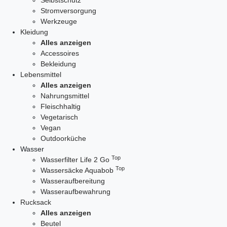
Selbstschutz
Stromversorgung
Werkzeuge
Kleidung
Alles anzeigen
Accessoires
Bekleidung
Lebensmittel
Alles anzeigen
Nahrungsmittel
Fleischhaltig
Vegetarisch
Vegan
Outdoorküche
Wasser
Top
Wasserfilter Life 2 Go
Top
Wassersäcke Aquabob
Wasseraufbereitung
Wasseraufbewahrung
Rucksack
Alles anzeigen
Beutel