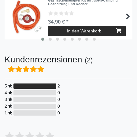
Gasflaschenadapter Kit für Alpen-Camping
Gasheizung und Kocher
34,90 € *
In den Warenkorb
Kundenrezensionen
(2)
5
2
4
0
3
0
2
0
1
0
Bewertungssterne
1
2
3
4
5