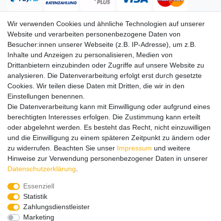
Wir verwenden Cookies und ähnliche Technologien auf unserer
Website und verarbeiten personenbezogene Daten von
Versand
Besucher:innen unserer Webseite (z.B. IP-Adresse), um z.B.
Inhalte und Anzeigen zu personalisieren, Medien von
Drittanbietern einzubinden oder Zugriffe auf unsere Website zu
analysieren. Die Datenverarbeitung erfolgt erst durch gesetzte
Service
Service
Cookies. Wir teilen diese Daten mit Dritten, die wir in den
Info
Info
Einstellungen benennen.
Die Datenverarbeitung kann mit Einwilligung oder aufgrund eines
Kontakt
Kontakt
berechtigten Interesses erfolgen. Die Zustimmung kann erteilt
oder abgelehnt werden. Es besteht das Recht, nicht einzuwilligen
Impressum
AGB
Datenschutz
Widerruf
Vertrag widerrufen
und die Einwilligung zu einem späteren Zeitpunkt zu ändern oder
*
Alle Preise in Euro inkl. gesetzl. MwSt. zzgl.
Versandkosten
, wenn
zu widerrufen. Beachten Sie unser
Impressum
und weitere
nicht anders beschrieben. Änderungen und Irrtümer vorbehalten.
Hinweise zur Verwendung personenbezogener Daten in unserer
Abbildungen ähnlich.
Daten­schutz­erklärung
.
© 2026 by SURAO // Authentic Survival Experience | Alle Rechte vorbehalten.
Essenziell
Wir versenden in die folgenden Länder
Statistik
Zahlungsdienstleister
Marketing