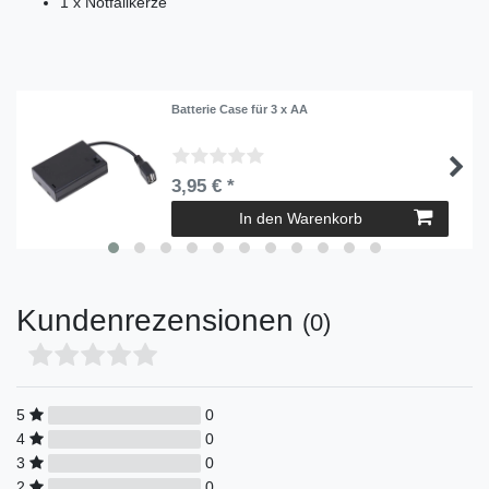
1 x Notfallkerze
Batterie Case für 3 x AA
3,95 € *
In den Warenkorb
Kundenrezensionen
(0)
5
0
4
0
3
0
2
0