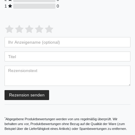
1
0
Bewertungssterne
1
2
3
4
5
von
von
von
von
von
Ihr
Platzhalter
5
5
5
5
5
Anzeigename
Bewertungssternen
Bewertungssternen
Bewertungssternen
Bewertungssternen
Bewertungssternen
(optional)
Titel
Rezensionstext
Rezension senden
*
Abgegebene Produktbewertungen werden von uns regelmäßig überprüft. Wir
behalten uns vor, Produktbewertungen ohne Bezug auf die Qualität der Ware (zum
Beispiel über die Lieferfähigkeit eines Artikels) oder Spambewertungen zu entfernen.