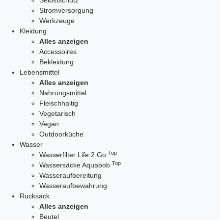
Selbstschutz
Stromversorgung
Werkzeuge
Kleidung
Alles anzeigen
Accessoires
Bekleidung
Lebensmittel
Alles anzeigen
Nahrungsmittel
Fleischhaltig
Vegetarisch
Vegan
Outdoorküche
Wasser
Top
Wasserfilter Life 2 Go
Top
Wassersäcke Aquabob
Wasseraufbereitung
Wasseraufbewahrung
Rucksack
Alles anzeigen
Beutel