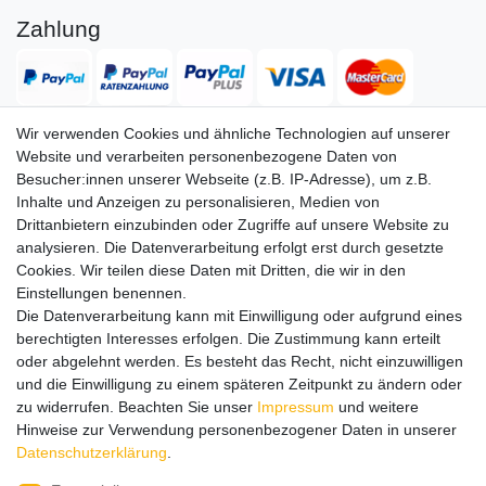
Zahlung
Wir verwenden Cookies und ähnliche Technologien auf unserer
Website und verarbeiten personenbezogene Daten von
Versand
Besucher:innen unserer Webseite (z.B. IP-Adresse), um z.B.
Inhalte und Anzeigen zu personalisieren, Medien von
Drittanbietern einzubinden oder Zugriffe auf unsere Website zu
analysieren. Die Datenverarbeitung erfolgt erst durch gesetzte
Service
Service
Cookies. Wir teilen diese Daten mit Dritten, die wir in den
Info
Info
Einstellungen benennen.
Die Datenverarbeitung kann mit Einwilligung oder aufgrund eines
Kontakt
Kontakt
berechtigten Interesses erfolgen. Die Zustimmung kann erteilt
oder abgelehnt werden. Es besteht das Recht, nicht einzuwilligen
Impressum
AGB
Datenschutz
Widerruf
Vertrag widerrufen
und die Einwilligung zu einem späteren Zeitpunkt zu ändern oder
*
Alle Preise in Euro inkl. gesetzl. MwSt. zzgl.
Versandkosten
, wenn
zu widerrufen. Beachten Sie unser
Impressum
und weitere
nicht anders beschrieben. Änderungen und Irrtümer vorbehalten.
Hinweise zur Verwendung personenbezogener Daten in unserer
Abbildungen ähnlich.
Daten­schutz­erklärung
.
© 2026 by SURAO // Authentic Survival Experience | Alle Rechte vorbehalten.