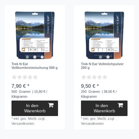
Trek N Eat
Trek N Eat Vollmilchpulver
Vollkornbrotmischung 500 g
250 g
7,90 € *
9,50 € *
500
Gramm
| 15,80 € /
250
Gramm
| 38,00 € /
Kilogramm
Kilogramm
In den
In den
Warenkorb
Warenkorb
*
inkl. ges. MwSt.
zzgl.
*
inkl. ges. MwSt.
zzgl.
Versandkosten
Versandkosten