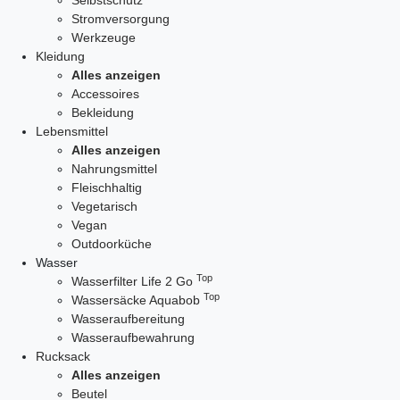
Selbstschutz
Stromversorgung
Werkzeuge
Kleidung
Alles anzeigen
Accessoires
Bekleidung
Lebensmittel
Alles anzeigen
Nahrungsmittel
Fleischhaltig
Vegetarisch
Vegan
Outdoorküche
Wasser
Top
Wasserfilter Life 2 Go
Top
Wassersäcke Aquabob
Wasseraufbereitung
Wasseraufbewahrung
Rucksack
Alles anzeigen
Beutel