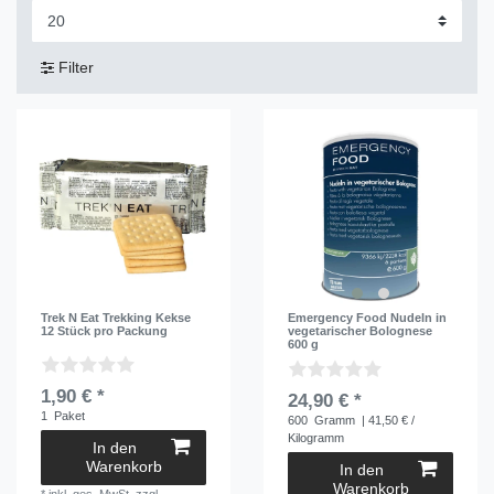
Filter
Trek N Eat Trekking Kekse
Emergency Food Nudeln in
12 Stück pro Packung
vegetarischer Bolognese
600 g
1,90 € *
24,90 € *
1
Paket
600
Gramm
| 41,50 € /
Kilogramm
In den
Warenkorb
In den
Warenkorb