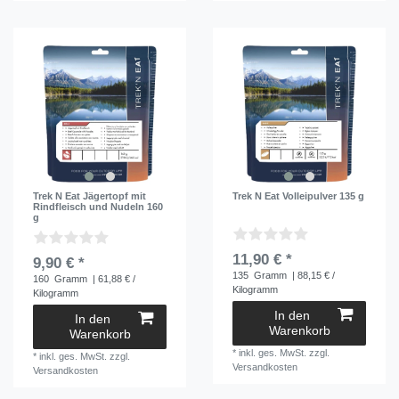
Trek N Eat Jägertopf mit
Trek N Eat Volleipulver 135 g
Rindfleisch und Nudeln 160
g
11,90 € *
9,90 € *
135
Gramm
| 88,15 € /
160
Gramm
| 61,88 € /
Kilogramm
Kilogramm
In den
In den
Warenkorb
Warenkorb
*
inkl. ges. MwSt.
zzgl.
*
inkl. ges. MwSt.
zzgl.
Versandkosten
Versandkosten