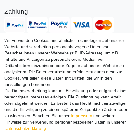
Zahlung
Wir verwenden Cookies und ähnliche Technologien auf unserer
Website und verarbeiten personenbezogene Daten von
Versand
Besucher:innen unserer Webseite (z.B. IP-Adresse), um z.B.
Inhalte und Anzeigen zu personalisieren, Medien von
Drittanbietern einzubinden oder Zugriffe auf unsere Website zu
analysieren. Die Datenverarbeitung erfolgt erst durch gesetzte
Service
Service
Cookies. Wir teilen diese Daten mit Dritten, die wir in den
Info
Info
Einstellungen benennen.
Die Datenverarbeitung kann mit Einwilligung oder aufgrund eines
Kontakt
Kontakt
berechtigten Interesses erfolgen. Die Zustimmung kann erteilt
oder abgelehnt werden. Es besteht das Recht, nicht einzuwilligen
Impressum
AGB
Datenschutz
Widerruf
Vertrag widerrufen
und die Einwilligung zu einem späteren Zeitpunkt zu ändern oder
*
Alle Preise in Euro inkl. gesetzl. MwSt. zzgl.
Versandkosten
, wenn
zu widerrufen. Beachten Sie unser
Impressum
und weitere
nicht anders beschrieben. Änderungen und Irrtümer vorbehalten.
Hinweise zur Verwendung personenbezogener Daten in unserer
Abbildungen ähnlich.
Daten­schutz­erklärung
.
© 2026 by SURAO // Authentic Survival Experience | Alle Rechte vorbehalten.