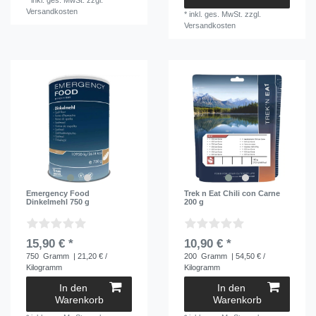
*
inkl. ges. MwSt.
zzgl.
Versandkosten
*
inkl. ges. MwSt.
zzgl.
Versandkosten
Emergency Food
Trek n Eat Chili con Carne
Dinkelmehl 750 g
200 g
15,90 € *
10,90 € *
750
Gramm
| 21,20 € /
200
Gramm
| 54,50 € /
Kilogramm
Kilogramm
In den
In den
Warenkorb
Warenkorb