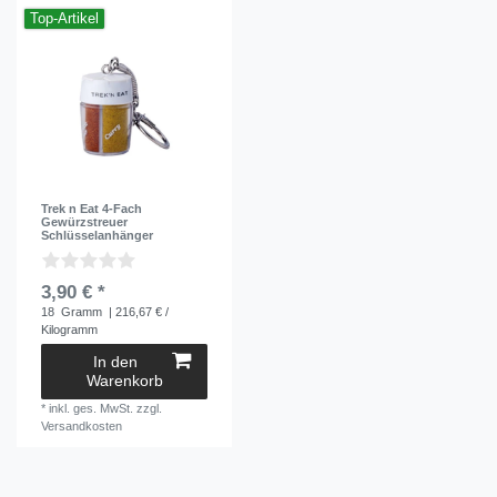
Top-Artikel
Trek n Eat 4-Fach
Gewürzstreuer
Schlüsselanhänger
3,90 € *
18
Gramm
| 216,67 € /
Kilogramm
In den
Warenkorb
*
inkl. ges. MwSt.
zzgl.
Versandkosten