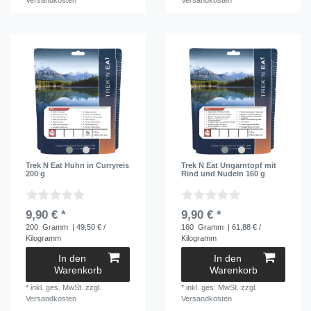
Versandkosten
Versandkosten
Trek N Eat Huhn in Curryreis
Trek N Eat Ungarntopf mit
200 g
Rind und Nudeln 160 g
9,90 € *
9,90 € *
200
Gramm
| 49,50 € /
160
Gramm
| 61,88 € /
Kilogramm
Kilogramm
In den
In den
Warenkorb
Warenkorb
*
inkl. ges. MwSt.
zzgl.
*
inkl. ges. MwSt.
zzgl.
Versandkosten
Versandkosten