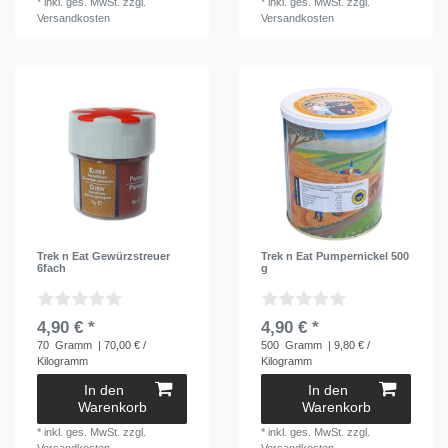
*
inkl. ges. MwSt.
zzgl.
*
inkl. ges. MwSt.
zzgl.
Versandkosten
Versandkosten
Trek n Eat Gewürzstreuer
Trek n Eat Pumpernickel 500
6fach
g
4,90 € *
4,90 € *
70
Gramm
| 70,00 € /
500
Gramm
| 9,80 € /
Kilogramm
Kilogramm
In den
In den
Warenkorb
Warenkorb
*
inkl. ges. MwSt.
zzgl.
*
inkl. ges. MwSt.
zzgl.