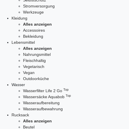
Selbstschutz
Stromversorgung
Werkzeuge
Kleidung
Alles anzeigen
Accessoires
Bekleidung
Lebensmittel
Alles anzeigen
Nahrungsmittel
Fleischhaltig
Vegetarisch
Vegan
Outdoorküche
Wasser
Top
Wasserfilter Life 2 Go
Top
Wassersäcke Aquabob
Wasseraufbereitung
Wasseraufbewahrung
Rucksack
Alles anzeigen
Beutel