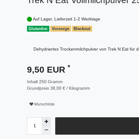
Trek N Eat Vollmilchpulver 2
Auf Lager, Lieferzeit 1-2 Werktage
Glutenfrei
Vorsorge
Blackout
Dehydriertes Trockenmilchpulver von Trek N Eat für di
*
9,50 EUR
Inhalt
250
Gramm
Grundpreis
38,00 € / Kilogramm
Wunschliste