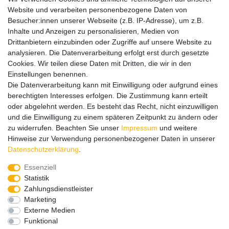
Website und verarbeiten personenbezogene Daten von
Versand
Besucher:innen unserer Webseite (z.B. IP-Adresse), um z.B.
Inhalte und Anzeigen zu personalisieren, Medien von
Drittanbietern einzubinden oder Zugriffe auf unsere Website zu
analysieren. Die Datenverarbeitung erfolgt erst durch gesetzte
Service
Service
Cookies. Wir teilen diese Daten mit Dritten, die wir in den
Info
Info
Einstellungen benennen.
Die Datenverarbeitung kann mit Einwilligung oder aufgrund eines
Kontakt
Kontakt
berechtigten Interesses erfolgen. Die Zustimmung kann erteilt
oder abgelehnt werden. Es besteht das Recht, nicht einzuwilligen
Impressum
AGB
Datenschutz
Widerruf
Vertrag widerrufen
und die Einwilligung zu einem späteren Zeitpunkt zu ändern oder
*
Alle Preise in Euro inkl. gesetzl. MwSt. zzgl.
Versandkosten
, wenn
zu widerrufen. Beachten Sie unser
Impressum
und weitere
nicht anders beschrieben. Änderungen und Irrtümer vorbehalten.
Hinweise zur Verwendung personenbezogener Daten in unserer
Abbildungen ähnlich.
Daten­schutz­erklärung
.
© 2026 by SURAO // Authentic Survival Experience | Alle Rechte vorbehalten.
Essenziell
Wir versenden in die folgenden Länder
Statistik
Zahlungsdienstleister
Marketing
Externe Medien
Versandkostenfrei (DE) ab 99 €
Funktional