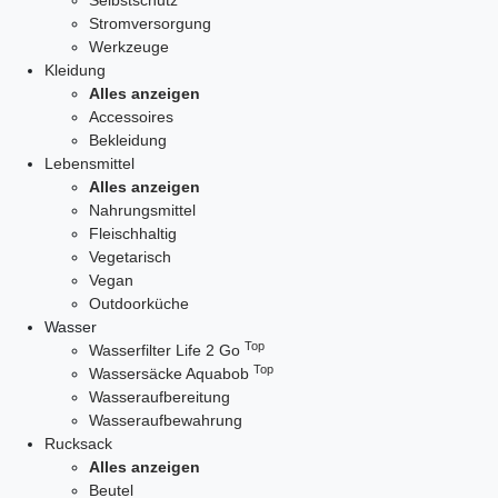
Selbstschutz
Stromversorgung
Werkzeuge
Kleidung
Alles anzeigen
Accessoires
Bekleidung
Lebensmittel
Alles anzeigen
Nahrungsmittel
Fleischhaltig
Vegetarisch
Vegan
Outdoorküche
Wasser
Top
Wasserfilter Life 2 Go
Top
Wassersäcke Aquabob
Wasseraufbereitung
Wasseraufbewahrung
Rucksack
Alles anzeigen
Beutel