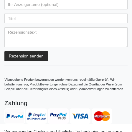
von
von
von
von
von
Ihr
Platzhalter
5
5
5
5
5
Anzeigename
Bewertungssternen
Bewertungssternen
Bewertungssternen
Bewertungssternen
Bewertungssternen
(optional)
Titel
Rezensionstext
Rezension senden
*
Abgegebene Produktbewertungen werden von uns regelmäßig überprüft. Wir
behalten uns vor, Produktbewertungen ohne Bezug auf die Qualität der Ware (zum
Beispiel über die Lieferfähigkeit eines Artikels) oder Spambewertungen zu entfernen.
Zahlung
Wir verwenden Cookies und ähnliche Technologien auf unserer