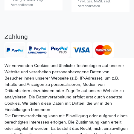
*
inkl. ges. MwSt.
zzgl.
*
inkl. ges. MwSt.
zzgl.
Versandkosten
Versandkosten
Zahlung
Wir verwenden Cookies und ähnliche Technologien auf unserer
Website und verarbeiten personenbezogene Daten von
Versand
Besucher:innen unserer Webseite (z.B. IP-Adresse), um z.B.
Inhalte und Anzeigen zu personalisieren, Medien von
Drittanbietern einzubinden oder Zugriffe auf unsere Website zu
analysieren. Die Datenverarbeitung erfolgt erst durch gesetzte
Service
Service
Cookies. Wir teilen diese Daten mit Dritten, die wir in den
Info
Info
Einstellungen benennen.
Die Datenverarbeitung kann mit Einwilligung oder aufgrund eines
Kontakt
Kontakt
berechtigten Interesses erfolgen. Die Zustimmung kann erteilt
oder abgelehnt werden. Es besteht das Recht, nicht einzuwilligen
Impressum
AGB
Datenschutz
Widerruf
Vertrag widerrufen