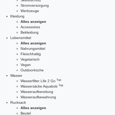
Selbstschutz
Stromversorgung
Werkzeuge
Kleidung
Alles anzeigen
Accessoires
Bekleidung
Lebensmittel
Alles anzeigen
Nahrungsmittel
Fleischhaltig
Vegetarisch
Vegan
Outdoorküche
Wasser
Top
Wasserfilter Life 2 Go
Top
Wassersäcke Aquabob
Wasseraufbereitung
Wasseraufbewahrung
Rucksack
Alles anzeigen
Beutel