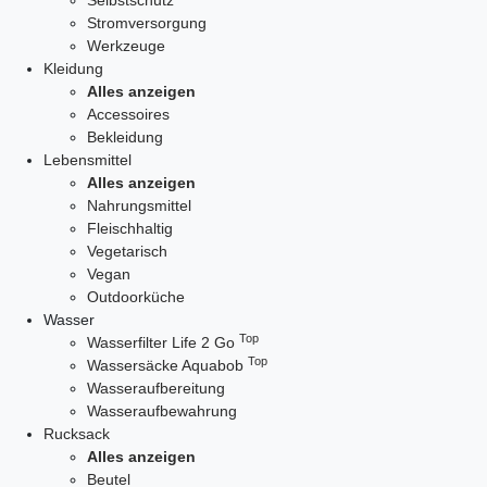
Selbstschutz
Stromversorgung
Werkzeuge
Kleidung
Alles anzeigen
Accessoires
Bekleidung
Lebensmittel
Alles anzeigen
Nahrungsmittel
Fleischhaltig
Vegetarisch
Vegan
Outdoorküche
Wasser
Top
Wasserfilter Life 2 Go
Top
Wassersäcke Aquabob
Wasseraufbereitung
Wasseraufbewahrung
Rucksack
Alles anzeigen
Beutel