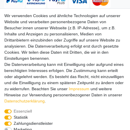
Wir verwenden Cookies und ähnliche Technologien auf unserer
Website und verarbeiten personenbezogene Daten von
Versand
Besucher:innen unserer Webseite (z.B. IP-Adresse), um z.B.
Inhalte und Anzeigen zu personalisieren, Medien von
Drittanbietern einzubinden oder Zugriffe auf unsere Website zu
analysieren. Die Datenverarbeitung erfolgt erst durch gesetzte
Service
Service
Cookies. Wir teilen diese Daten mit Dritten, die wir in den
Info
Info
Einstellungen benennen.
Die Datenverarbeitung kann mit Einwilligung oder aufgrund eines
Kontakt
Kontakt
berechtigten Interesses erfolgen. Die Zustimmung kann erteilt
oder abgelehnt werden. Es besteht das Recht, nicht einzuwilligen
Impressum
AGB
Datenschutz
Widerruf
Vertrag widerrufen
und die Einwilligung zu einem späteren Zeitpunkt zu ändern oder
*
Alle Preise in Euro inkl. gesetzl. MwSt. zzgl.
Versandkosten
, wenn
zu widerrufen. Beachten Sie unser
Impressum
und weitere
nicht anders beschrieben. Änderungen und Irrtümer vorbehalten.
Hinweise zur Verwendung personenbezogener Daten in unserer
Abbildungen ähnlich.
Daten­schutz­erklärung
.
© 2026 by SURAO // Authentic Survival Experience | Alle Rechte vorbehalten.
Essenziell
Wir versenden in die folgenden Länder
Statistik
Zahlungsdienstleister
Marketing