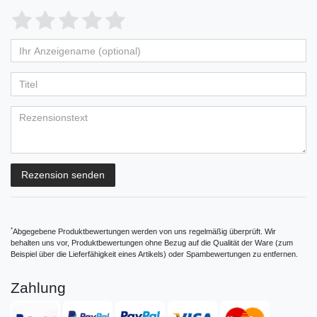
Bewertungssterne
1
2
3
4
5
von
von
von
von
von
Ihr
Platzhalter
5
5
5
5
5
Anzeigename
Bewertungssternen
Bewertungssternen
Bewertungssternen
Bewertungssternen
Bewertungssternen
(optional)
Titel
Rezensionstext
Rezension senden
*
Abgegebene Produktbewertungen werden von uns regelmäßig überprüft. Wir
behalten uns vor, Produktbewertungen ohne Bezug auf die Qualität der Ware (zum
Beispiel über die Lieferfähigkeit eines Artikels) oder Spambewertungen zu entfernen.
Zahlung