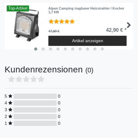
Top-Artikel
Alpen Camping tragbarer Heizstrahler / Kocher
1,7 kW
42,90 € *
47,90 €
Artikel anzeigen
Kundenrezensionen
(0)
5
0
4
0
3
0
2
0
1
0