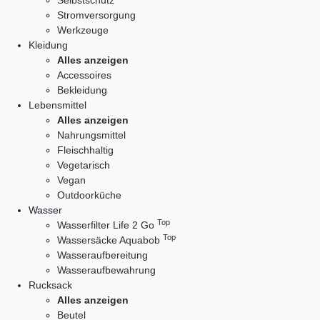
Selbstschutz
Stromversorgung
Werkzeuge
Kleidung
Alles anzeigen
Accessoires
Bekleidung
Lebensmittel
Alles anzeigen
Nahrungsmittel
Fleischhaltig
Vegetarisch
Vegan
Outdoorküche
Wasser
Top
Wasserfilter Life 2 Go
Top
Wassersäcke Aquabob
Wasseraufbereitung
Wasseraufbewahrung
Rucksack
Alles anzeigen
Beutel