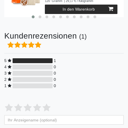
120
Gramm
| 29,17 € / Kilogramm
In den Warenkorb
Kundenrezensionen
(1)
5
1
4
0
3
0
2
0
1
0
Bewertungssterne
1
2
3
4
5
von
von
von
von
von
Ihr
Platzhalter