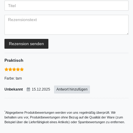
5
5
5
5
5
Anzeigename
Bewertungssternen
Bewertungssternen
Bewertungssternen
Bewertungssternen
Bewertungssternen
(optional)
Titel
Rezensionstext
Rezension senden
Praktisch
Farbe: tarn
Unbekannt
15.12.2025
Antwort hinzufügen
*
Abgegebene Produktbewertungen werden von uns regelmäßig überprüft. Wir
behalten uns vor, Produktbewertungen ohne Bezug auf die Qualität der Ware (zum
Beispiel über die Lieferfähigkeit eines Artikels) oder Spambewertungen zu entfernen.