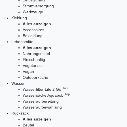
Selbstschutz
Stromversorgung
Werkzeuge
Kleidung
Alles anzeigen
Accessoires
Bekleidung
Lebensmittel
Alles anzeigen
Nahrungsmittel
Fleischhaltig
Vegetarisch
Vegan
Outdoorküche
Wasser
Top
Wasserfilter Life 2 Go
Top
Wassersäcke Aquabob
Wasseraufbereitung
Wasseraufbewahrung
Rucksack
Alles anzeigen
Beutel