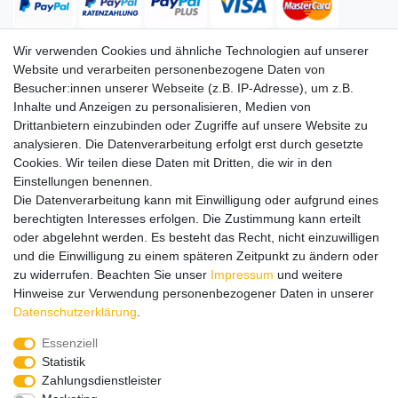
Wir verwenden Cookies und ähnliche Technologien auf unserer
Website und verarbeiten personenbezogene Daten von
Versand
Besucher:innen unserer Webseite (z.B. IP-Adresse), um z.B.
Inhalte und Anzeigen zu personalisieren, Medien von
Drittanbietern einzubinden oder Zugriffe auf unsere Website zu
analysieren. Die Datenverarbeitung erfolgt erst durch gesetzte
Service
Service
Cookies. Wir teilen diese Daten mit Dritten, die wir in den
Info
Info
Einstellungen benennen.
Die Datenverarbeitung kann mit Einwilligung oder aufgrund eines
Kontakt
Kontakt
berechtigten Interesses erfolgen. Die Zustimmung kann erteilt
oder abgelehnt werden. Es besteht das Recht, nicht einzuwilligen
Impressum
AGB
Datenschutz
Widerruf
Vertrag widerrufen
und die Einwilligung zu einem späteren Zeitpunkt zu ändern oder
*
Alle Preise in Euro inkl. gesetzl. MwSt. zzgl.
Versandkosten
, wenn
zu widerrufen. Beachten Sie unser
Impressum
und weitere
nicht anders beschrieben. Änderungen und Irrtümer vorbehalten.
Hinweise zur Verwendung personenbezogener Daten in unserer
Abbildungen ähnlich.
Daten­schutz­erklärung
.
© 2026 by SURAO // Authentic Survival Experience | Alle Rechte vorbehalten.
Essenziell
Wir versenden in die folgenden Länder
Statistik
Zahlungsdienstleister