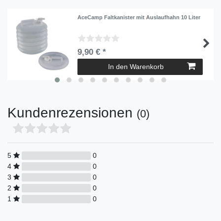
AceCamp Faltkanister mit Auslaufhahn 10 Liter
9,90 € *
In den Warenkorb
Kundenrezensionen
(0)
5
0
4
0
3
0
2
0
1
0