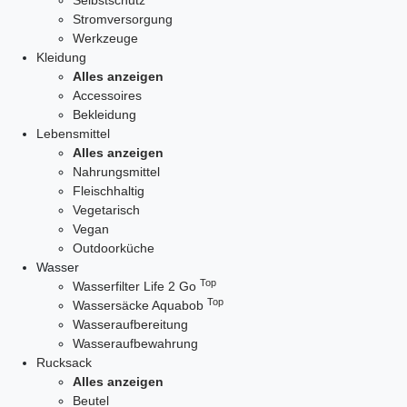
Selbstschutz
Stromversorgung
Werkzeuge
Kleidung
Alles anzeigen
Accessoires
Bekleidung
Lebensmittel
Alles anzeigen
Nahrungsmittel
Fleischhaltig
Vegetarisch
Vegan
Outdoorküche
Wasser
Top
Wasserfilter Life 2 Go
Top
Wassersäcke Aquabob
Wasseraufbereitung
Wasseraufbewahrung
Rucksack
Alles anzeigen
Beutel