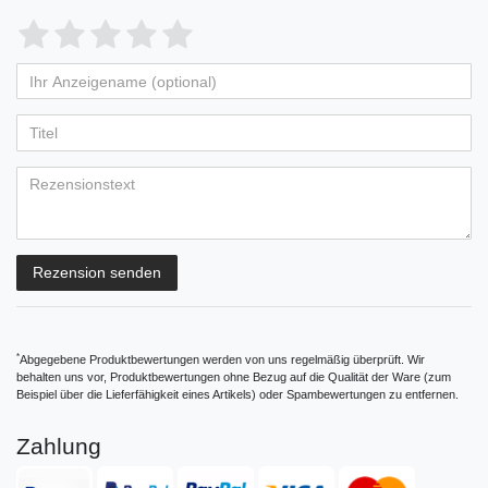
Bewertungssterne
1
2
3
4
5
von
von
von
von
von
Ihr
Platzhalter
5
5
5
5
5
Anzeigename
Bewertungssternen
Bewertungssternen
Bewertungssternen
Bewertungssternen
Bewertungssternen
(optional)
Titel
Rezensionstext
Rezension senden
*
Abgegebene Produktbewertungen werden von uns regelmäßig überprüft. Wir
behalten uns vor, Produktbewertungen ohne Bezug auf die Qualität der Ware (zum
Beispiel über die Lieferfähigkeit eines Artikels) oder Spambewertungen zu entfernen.
Zahlung