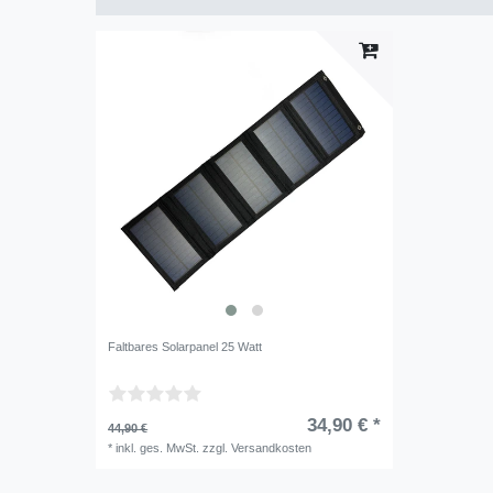
Faltbares Solarpanel 25 Watt
34,90 € *
44,90 €
*
inkl. ges. MwSt.
zzgl.
Versandkosten