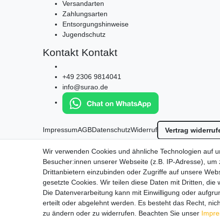
Versandarten
Zahlungsarten
Entsorgungshinweise
Jugendschutz
Kontakt
Kontakt
+49 2306 9814041
info@surao.de
Impressum
AGB
Datenschutz
Widerruf
Vertrag widerruf
*
Alle Preise in Euro inkl. gesetzl. MwSt. zzgl.
Versandkos
Wir verwenden Cookies und ähnliche Technologien auf 
© 2026 by SURAO // Authentic Survival Experience | Alle Rechte vorbehalt
Besucher:innen unserer Webseite (z.B. IP-Adresse), um z
Wir versenden in die folgenden Länder
Drittanbietern einzubinden oder Zugriffe auf unsere Webs
gesetzte Cookies. Wir teilen diese Daten mit Dritten, die
Die Datenverarbeitung kann mit Einwilligung oder aufgru
erteilt oder abgelehnt werden. Es besteht das Recht, nich
zu ändern oder zu widerrufen. Beachten Sie unser
Impr