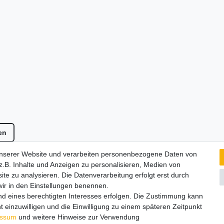
en
ten
, wenn nicht anders beschrieben. Änderungen und Irrtümer vorbehal
unserer Website und verarbeiten personenbezogene Daten von
en.
.B. Inhalte und Anzeigen zu personalisieren, Medien von
ite zu analysieren. Die Datenverarbeitung erfolgt erst durch
 wir in den Einstellungen benennen.
nd eines berechtigten Interesses erfolgen. Die Zustimmung kann
t einzuwilligen und die Einwilligung zu einem späteren Zeitpunkt
Versandkostenfrei (DE) ab 99 €
essum
und weitere Hinweise zur Verwendung