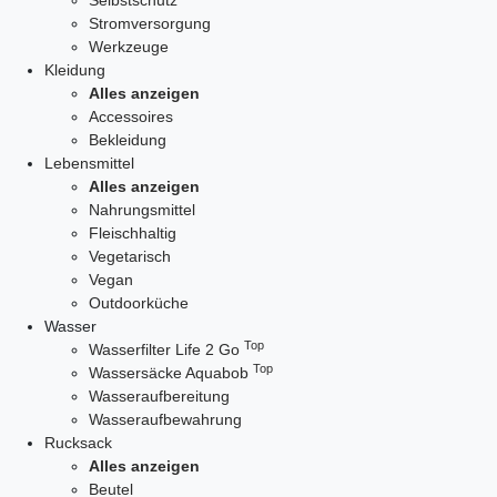
Selbstschutz
Stromversorgung
Werkzeuge
Kleidung
Alles anzeigen
Accessoires
Bekleidung
Lebensmittel
Alles anzeigen
Nahrungsmittel
Fleischhaltig
Vegetarisch
Vegan
Outdoorküche
Wasser
Top
Wasserfilter Life 2 Go
Top
Wassersäcke Aquabob
Wasseraufbereitung
Wasseraufbewahrung
Rucksack
Alles anzeigen
Beutel