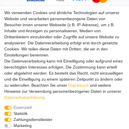
Wir verwenden Cookies und ähnliche Technologien auf unserer
Website und verarbeiten personenbezogene Daten von
Versand
Besucher:innen unserer Webseite (z.B. IP-Adresse), um z.B.
Inhalte und Anzeigen zu personalisieren, Medien von
Drittanbietern einzubinden oder Zugriffe auf unsere Website zu
analysieren. Die Datenverarbeitung erfolgt erst durch gesetzte
Service
Service
Cookies. Wir teilen diese Daten mit Dritten, die wir in den
Info
Info
Einstellungen benennen.
Die Datenverarbeitung kann mit Einwilligung oder aufgrund eines
Kontakt
Kontakt
berechtigten Interesses erfolgen. Die Zustimmung kann erteilt
oder abgelehnt werden. Es besteht das Recht, nicht einzuwilligen
Impressum
AGB
Datenschutz
Widerruf
Vertrag widerrufen
und die Einwilligung zu einem späteren Zeitpunkt zu ändern oder
*
Alle Preise in Euro inkl. gesetzl. MwSt. zzgl.
Versandkosten
, wenn
zu widerrufen. Beachten Sie unser
Impressum
und weitere
nicht anders beschrieben. Änderungen und Irrtümer vorbehalten.
Hinweise zur Verwendung personenbezogener Daten in unserer
Abbildungen ähnlich.
Daten­schutz­erklärung
.
© 2026 by SURAO // Authentic Survival Experience | Alle Rechte vorbehalten.
Essenziell
Wir versenden in die folgenden Länder
Statistik
Zahlungsdienstleister
Marketing