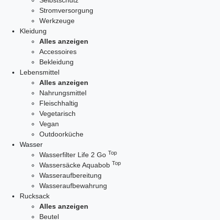
Selbstschutz
Stromversorgung
Werkzeuge
Kleidung
Alles anzeigen
Accessoires
Bekleidung
Lebensmittel
Alles anzeigen
Nahrungsmittel
Fleischhaltig
Vegetarisch
Vegan
Outdoorküche
Wasser
Top
Wasserfilter Life 2 Go
Top
Wassersäcke Aquabob
Wasseraufbereitung
Wasseraufbewahrung
Rucksack
Alles anzeigen
Beutel