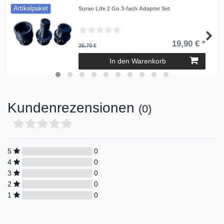
Artikelpaket
Surao Life 2 Go 3-fach Adapter Set
19,90 € *
26,70 €
In den Warenkorb
Kundenrezensionen
(0)
5
0
4
0
3
0
2
0
1
0