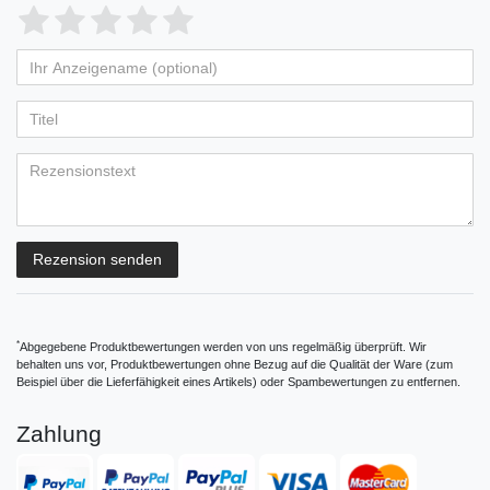
Bewertungssterne
1
2
3
4
5
von
von
von
von
von
Ihr
Platzhalter
5
5
5
5
5
Anzeigename
Bewertungssternen
Bewertungssternen
Bewertungssternen
Bewertungssternen
Bewertungssternen
(optional)
Titel
Rezensionstext
Rezension senden
*
Abgegebene Produktbewertungen werden von uns regelmäßig überprüft. Wir
behalten uns vor, Produktbewertungen ohne Bezug auf die Qualität der Ware (zum
Beispiel über die Lieferfähigkeit eines Artikels) oder Spambewertungen zu entfernen.
Zahlung