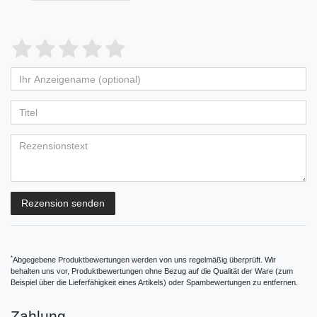
Bewertungssterne
1
2
3
4
5
von
von
von
von
von
Ihr
Platzhalter
5
5
5
5
5
Anzeigename
Bewertungssternen
Bewertungssternen
Bewertungssternen
Bewertungssternen
Bewertungssternen
(optional)
Titel
Rezensionstext
Rezension senden
*
Abgegebene Produktbewertungen werden von uns regelmäßig überprüft. Wir
behalten uns vor, Produktbewertungen ohne Bezug auf die Qualität der Ware (zum
Beispiel über die Lieferfähigkeit eines Artikels) oder Spambewertungen zu entfernen.
Zahlung