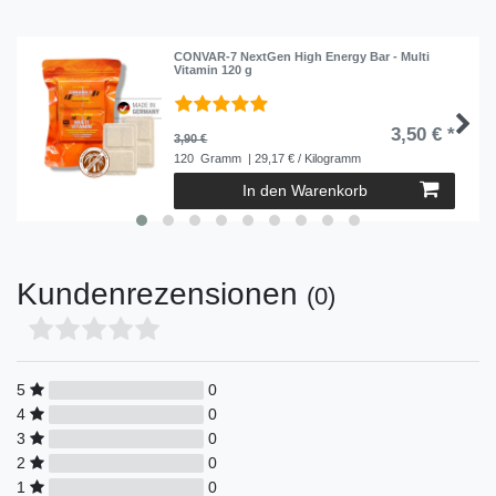
CONVAR-7 NextGen High Energy Bar - Multi
Vitamin 120 g
3,50 € *
3,90 €
120
Gramm
| 29,17 € / Kilogramm
In den Warenkorb
Kundenrezensionen
(0)
5
0
4
0
3
0
2
0
1
0