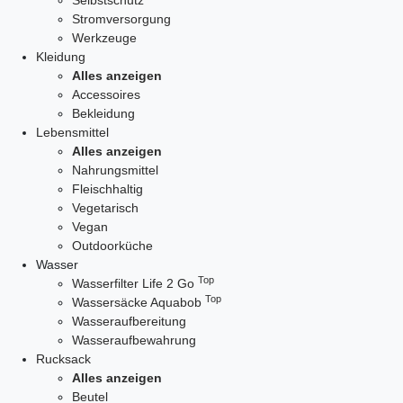
Selbstschutz
Stromversorgung
Werkzeuge
Kleidung
Alles anzeigen
Accessoires
Bekleidung
Lebensmittel
Alles anzeigen
Nahrungsmittel
Fleischhaltig
Vegetarisch
Vegan
Outdoorküche
Wasser
Top
Wasserfilter Life 2 Go
Top
Wassersäcke Aquabob
Wasseraufbereitung
Wasseraufbewahrung
Rucksack
Alles anzeigen
Beutel