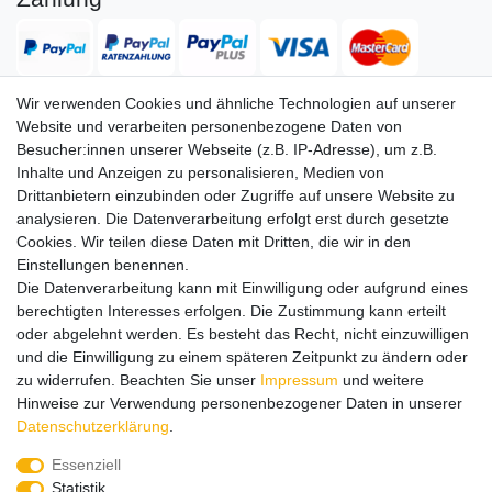
Wir verwenden Cookies und ähnliche Technologien auf unserer
Website und verarbeiten personenbezogene Daten von
Versand
Besucher:innen unserer Webseite (z.B. IP-Adresse), um z.B.
Inhalte und Anzeigen zu personalisieren, Medien von
Drittanbietern einzubinden oder Zugriffe auf unsere Website zu
analysieren. Die Datenverarbeitung erfolgt erst durch gesetzte
Service
Service
Cookies. Wir teilen diese Daten mit Dritten, die wir in den
Info
Info
Einstellungen benennen.
Die Datenverarbeitung kann mit Einwilligung oder aufgrund eines
Kontakt
Kontakt
berechtigten Interesses erfolgen. Die Zustimmung kann erteilt
oder abgelehnt werden. Es besteht das Recht, nicht einzuwilligen
Impressum
AGB
Datenschutz
Widerruf
Vertrag widerrufen
und die Einwilligung zu einem späteren Zeitpunkt zu ändern oder
*
Alle Preise in Euro inkl. gesetzl. MwSt. zzgl.
Versandkosten
, wenn
zu widerrufen. Beachten Sie unser
Impressum
und weitere
nicht anders beschrieben. Änderungen und Irrtümer vorbehalten.
Hinweise zur Verwendung personenbezogener Daten in unserer
Abbildungen ähnlich.
Daten­schutz­erklärung
.
© 2026 by SURAO // Authentic Survival Experience | Alle Rechte vorbehalten.
Essenziell
Wir versenden in die folgenden Länder
Statistik