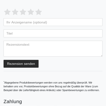
Bewertungssterne
1
2
3
4
5
von
von
von
von
von
Ihr
Platzhalter
5
5
5
5
5
Anzeigename
Bewertungssternen
Bewertungssternen
Bewertungssternen
Bewertungssternen
Bewertungssternen
(optional)
Titel
Rezensionstext
Rezension senden
*
Abgegebene Produktbewertungen werden von uns regelmäßig überprüft. Wir
behalten uns vor, Produktbewertungen ohne Bezug auf die Qualität der Ware (zum
Beispiel über die Lieferfähigkeit eines Artikels) oder Spambewertungen zu entfernen.
Zahlung