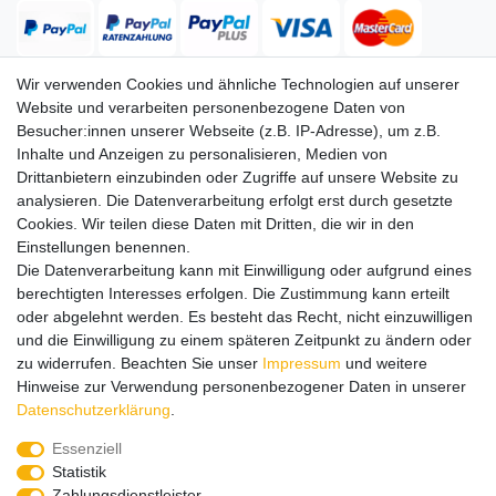
Wir verwenden Cookies und ähnliche Technologien auf unserer
Website und verarbeiten personenbezogene Daten von
Versand
Besucher:innen unserer Webseite (z.B. IP-Adresse), um z.B.
Inhalte und Anzeigen zu personalisieren, Medien von
Drittanbietern einzubinden oder Zugriffe auf unsere Website zu
analysieren. Die Datenverarbeitung erfolgt erst durch gesetzte
Service
Service
Cookies. Wir teilen diese Daten mit Dritten, die wir in den
Info
Info
Einstellungen benennen.
Die Datenverarbeitung kann mit Einwilligung oder aufgrund eines
Kontakt
Kontakt
berechtigten Interesses erfolgen. Die Zustimmung kann erteilt
oder abgelehnt werden. Es besteht das Recht, nicht einzuwilligen
Impressum
AGB
Datenschutz
Widerruf
Vertrag widerrufen
und die Einwilligung zu einem späteren Zeitpunkt zu ändern oder
*
Alle Preise in Euro inkl. gesetzl. MwSt. zzgl.
Versandkosten
, wenn
zu widerrufen. Beachten Sie unser
Impressum
und weitere
nicht anders beschrieben. Änderungen und Irrtümer vorbehalten.
Hinweise zur Verwendung personenbezogener Daten in unserer
Abbildungen ähnlich.
Daten­schutz­erklärung
.
© 2026 by SURAO // Authentic Survival Experience | Alle Rechte vorbehalten.
Essenziell
Wir versenden in die folgenden Länder
Statistik
Zahlungsdienstleister