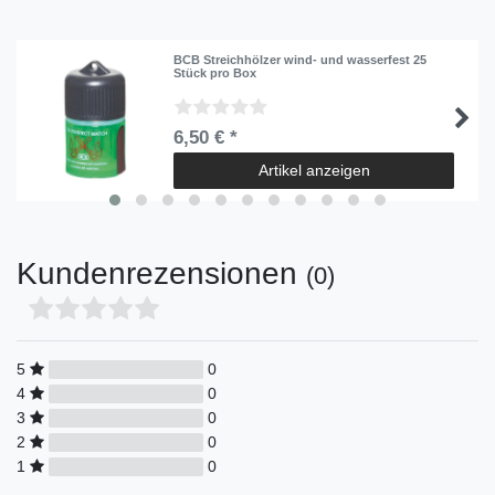
BCB Streichhölzer wind- und wasserfest 25
Stück pro Box
6,50 € *
Artikel anzeigen
Kundenrezensionen
(0)
5
0
4
0
3
0
2
0
1
0