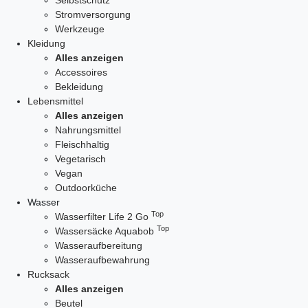
Selbstschutz
Stromversorgung
Werkzeuge
Kleidung
Alles anzeigen
Accessoires
Bekleidung
Lebensmittel
Alles anzeigen
Nahrungsmittel
Fleischhaltig
Vegetarisch
Vegan
Outdoorküche
Wasser
Top
Wasserfilter Life 2 Go
Top
Wassersäcke Aquabob
Wasseraufbereitung
Wasseraufbewahrung
Rucksack
Alles anzeigen
Beutel