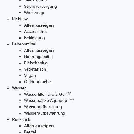
Selbstschutz
Stromversorgung
Werkzeuge
Kleidung
Alles anzeigen
Accessoires
Bekleidung
Lebensmittel
Alles anzeigen
Nahrungsmittel
Fleischhaltig
Vegetarisch
Vegan
Outdoorküche
Wasser
Top
Wasserfilter Life 2 Go
Top
Wassersäcke Aquabob
Wasseraufbereitung
Wasseraufbewahrung
Rucksack
Alles anzeigen
Beutel