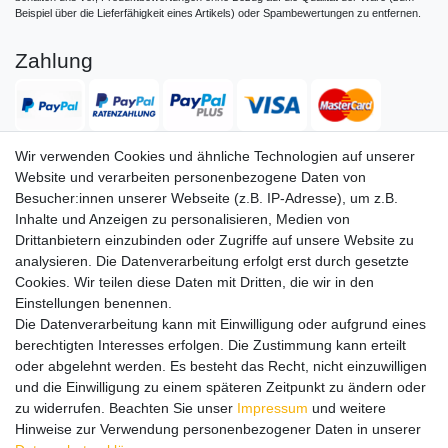
Beispiel über die Lieferfähigkeit eines Artikels) oder Spambewertungen zu entfernen.
Zahlung
Wir verwenden Cookies und ähnliche Technologien auf unserer
Website und verarbeiten personenbezogene Daten von
Versand
Besucher:innen unserer Webseite (z.B. IP-Adresse), um z.B.
Inhalte und Anzeigen zu personalisieren, Medien von
Drittanbietern einzubinden oder Zugriffe auf unsere Website zu
analysieren. Die Datenverarbeitung erfolgt erst durch gesetzte
Service
Service
Cookies. Wir teilen diese Daten mit Dritten, die wir in den
Info
Info
Einstellungen benennen.
Die Datenverarbeitung kann mit Einwilligung oder aufgrund eines
Kontakt
Kontakt
berechtigten Interesses erfolgen. Die Zustimmung kann erteilt
oder abgelehnt werden. Es besteht das Recht, nicht einzuwilligen
Impressum
AGB
Datenschutz
Widerruf
Vertrag widerrufen
und die Einwilligung zu einem späteren Zeitpunkt zu ändern oder
*
Alle Preise in Euro inkl. gesetzl. MwSt. zzgl.
Versandkosten
, wenn
zu widerrufen. Beachten Sie unser
Impressum
und weitere
nicht anders beschrieben. Änderungen und Irrtümer vorbehalten.
Hinweise zur Verwendung personenbezogener Daten in unserer
Abbildungen ähnlich.