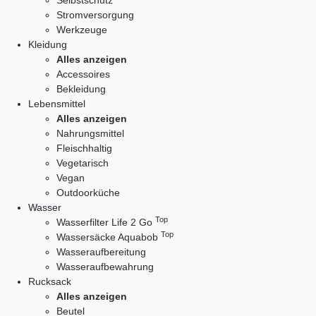
Selbstschutz
Stromversorgung
Werkzeuge
Kleidung
Alles anzeigen
Accessoires
Bekleidung
Lebensmittel
Alles anzeigen
Nahrungsmittel
Fleischhaltig
Vegetarisch
Vegan
Outdoorküche
Wasser
Top
Wasserfilter Life 2 Go
Top
Wassersäcke Aquabob
Wasseraufbereitung
Wasseraufbewahrung
Rucksack
Alles anzeigen
Beutel