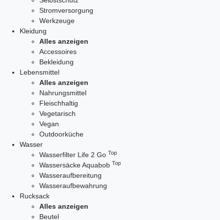
Selbstschutz
Stromversorgung
Werkzeuge
Kleidung
Alles anzeigen
Accessoires
Bekleidung
Lebensmittel
Alles anzeigen
Nahrungsmittel
Fleischhaltig
Vegetarisch
Vegan
Outdoorküche
Wasser
Top
Wasserfilter Life 2 Go
Top
Wassersäcke Aquabob
Wasseraufbereitung
Wasseraufbewahrung
Rucksack
Alles anzeigen
Beutel