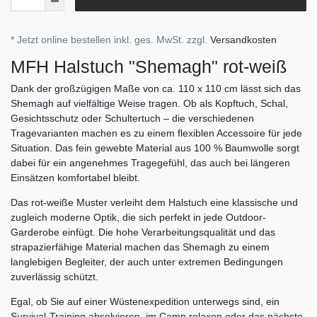
* Jetzt online bestellen inkl. ges. MwSt. zzgl.
Versandkosten
MFH Halstuch "Shemagh" rot-weiß
Dank der großzügigen Maße von ca. 110 x 110 cm lässt sich das
Shemagh auf vielfältige Weise tragen. Ob als Kopftuch, Schal,
Gesichtsschutz oder Schultertuch – die verschiedenen
Tragevarianten machen es zu einem flexiblen Accessoire für jede
Situation. Das fein gewebte Material aus 100 % Baumwolle sorgt
dabei für ein angenehmes Tragegefühl, das auch bei längeren
Einsätzen komfortabel bleibt.
Das rot-weiße Muster verleiht dem Halstuch eine klassische und
zugleich moderne Optik, die sich perfekt in jede Outdoor-
Garderobe einfügt. Die hohe Verarbeitungsqualität und das
strapazierfähige Material machen das Shemagh zu einem
langlebigen Begleiter, der auch unter extremen Bedingungen
zuverlässig schützt.
Egal, ob Sie auf einer Wüstenexpedition unterwegs sind, ein
Survival-Training absolvieren, im Camp relaxen oder das nächste