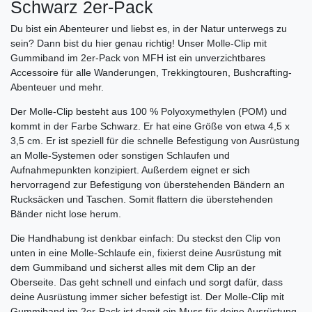
Schwarz 2er-Pack
Du bist ein Abenteurer und liebst es, in der Natur unterwegs zu
sein? Dann bist du hier genau richtig! Unser Molle-Clip mit
Gummiband im 2er-Pack von MFH ist ein unverzichtbares
Accessoire für alle Wanderungen, Trekkingtouren, Bushcrafting-
Abenteuer und mehr.
Der Molle-Clip besteht aus 100 % Polyoxymethylen (POM) und
kommt in der Farbe Schwarz. Er hat eine Größe von etwa 4,5 x
3,5 cm. Er ist speziell für die schnelle Befestigung von Ausrüstung
an Molle-Systemen oder sonstigen Schlaufen und
Aufnahmepunkten konzipiert. Außerdem eignet er sich
hervorragend zur Befestigung von überstehenden Bändern an
Rucksäcken und Taschen. Somit flattern die überstehenden
Bänder nicht lose herum.
Die Handhabung ist denkbar einfach: Du steckst den Clip von
unten in eine Molle-Schlaufe ein, fixierst deine Ausrüstung mit
dem Gummiband und sicherst alles mit dem Clip an der
Oberseite. Das geht schnell und einfach und sorgt dafür, dass
deine Ausrüstung immer sicher befestigt ist. Der Molle-Clip mit
Gummiband im 2er-Pack ist damit ein Muss für deine Ausrüstung