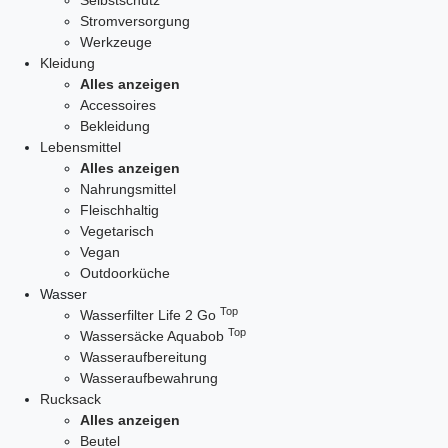
Selbstschutz
Stromversorgung
Werkzeuge
Kleidung
Alles anzeigen
Accessoires
Bekleidung
Lebensmittel
Alles anzeigen
Nahrungsmittel
Fleischhaltig
Vegetarisch
Vegan
Outdoorküche
Wasser
Top
Wasserfilter Life 2 Go
Top
Wassersäcke Aquabob
Wasseraufbereitung
Wasseraufbewahrung
Rucksack
Alles anzeigen
Beutel