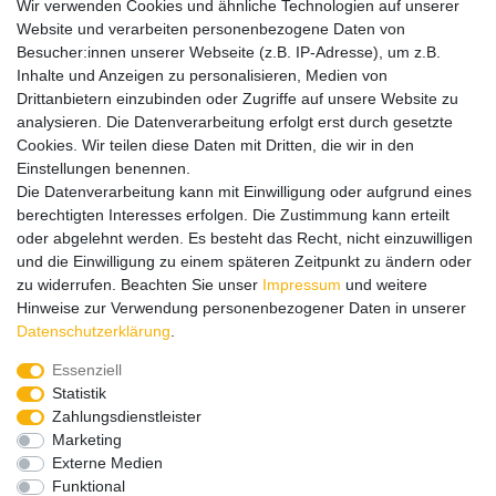
Wir verwenden Cookies und ähnliche Technologien auf unserer
Website und verarbeiten personenbezogene Daten von
Versand
Besucher:innen unserer Webseite (z.B. IP-Adresse), um z.B.
Inhalte und Anzeigen zu personalisieren, Medien von
Drittanbietern einzubinden oder Zugriffe auf unsere Website zu
analysieren. Die Datenverarbeitung erfolgt erst durch gesetzte
Service
Service
Cookies. Wir teilen diese Daten mit Dritten, die wir in den
Info
Info
Einstellungen benennen.
Die Datenverarbeitung kann mit Einwilligung oder aufgrund eines
Kontakt
Kontakt
berechtigten Interesses erfolgen. Die Zustimmung kann erteilt
oder abgelehnt werden. Es besteht das Recht, nicht einzuwilligen
Impressum
AGB
Datenschutz
Widerruf
Vertrag widerrufen
und die Einwilligung zu einem späteren Zeitpunkt zu ändern oder
*
Alle Preise in Euro inkl. gesetzl. MwSt. zzgl.
Versandkosten
, wenn
zu widerrufen. Beachten Sie unser
Impressum
und weitere
nicht anders beschrieben. Änderungen und Irrtümer vorbehalten.
Hinweise zur Verwendung personenbezogener Daten in unserer
Abbildungen ähnlich.
Daten­schutz­erklärung
.
© 2026 by SURAO // Authentic Survival Experience | Alle Rechte vorbehalten.
Essenziell
Wir versenden in die folgenden Länder
Statistik
Zahlungsdienstleister
Marketing
Externe Medien
Versandkostenfrei (DE) ab 99 €
Funktional