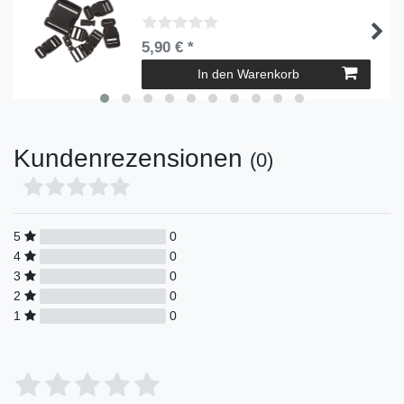
5,90 € *
In den Warenkorb
Kundenrezensionen
(0)
5
0
4
0
3
0
2
0
1
0
Bewertungssterne
1
2
3
4
5