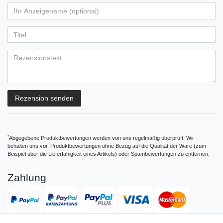
von
von
von
von
von
Ihr
Platzhalter
5
5
5
5
5
Anzeigename
Bewertungssternen
Bewertungssternen
Bewertungssternen
Bewertungssternen
Bewertungssternen
(optional)
Titel
Rezensionstext
Rezension senden
*
Abgegebene Produktbewertungen werden von uns regelmäßig überprüft. Wir
behalten uns vor, Produktbewertungen ohne Bezug auf die Qualität der Ware (zum
Beispiel über die Lieferfähigkeit eines Artikels) oder Spambewertungen zu entfernen.
Zahlung