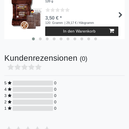
120 g
3,50 € *
120
Gramm
| 29,17 € / Kilogramm
In den Warenkorb
Kundenrezensionen
(0)
5
0
4
0
3
0
2
0
1
0
Bewertungssterne