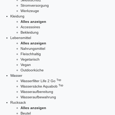
Selbstschutz
Stromversorgung
Werkzeuge
Kleidung
Alles anzeigen
Accessoires
Bekleidung
Lebensmittel
Alles anzeigen
Nahrungsmittel
Fleischhaltig
Vegetarisch
Vegan
Outdoorküche
Wasser
Top
Wasserfilter Life 2 Go
Top
Wassersäcke Aquabob
Wasseraufbereitung
Wasseraufbewahrung
Rucksack
Alles anzeigen
Beutel