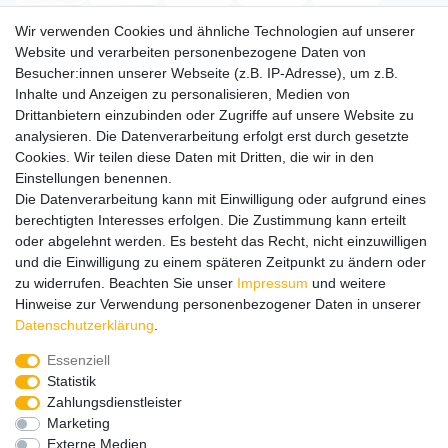
Wir verwenden Cookies und ähnliche Technologien auf unserer
Website und verarbeiten personenbezogene Daten von
Versand
Besucher:innen unserer Webseite (z.B. IP-Adresse), um z.B.
Inhalte und Anzeigen zu personalisieren, Medien von
Drittanbietern einzubinden oder Zugriffe auf unsere Website zu
analysieren. Die Datenverarbeitung erfolgt erst durch gesetzte
Service
Service
Cookies. Wir teilen diese Daten mit Dritten, die wir in den
Info
Info
Einstellungen benennen.
Die Datenverarbeitung kann mit Einwilligung oder aufgrund eines
Kontakt
Kontakt
berechtigten Interesses erfolgen. Die Zustimmung kann erteilt
oder abgelehnt werden. Es besteht das Recht, nicht einzuwilligen
Impressum
AGB
Datenschutz
Widerruf
Vertrag widerrufen
und die Einwilligung zu einem späteren Zeitpunkt zu ändern oder
*
Alle Preise in Euro inkl. gesetzl. MwSt. zzgl.
Versandkosten
, wenn
zu widerrufen. Beachten Sie unser
Impressum
und weitere
nicht anders beschrieben. Änderungen und Irrtümer vorbehalten.
Hinweise zur Verwendung personenbezogener Daten in unserer
Abbildungen ähnlich.
Daten­schutz­erklärung
.
© 2026 by SURAO // Authentic Survival Experience | Alle Rechte vorbehalten.
Essenziell
Wir versenden in die folgenden Länder
Statistik
Zahlungsdienstleister
Marketing
Externe Medien
Versandkostenfrei (DE) ab 99 €