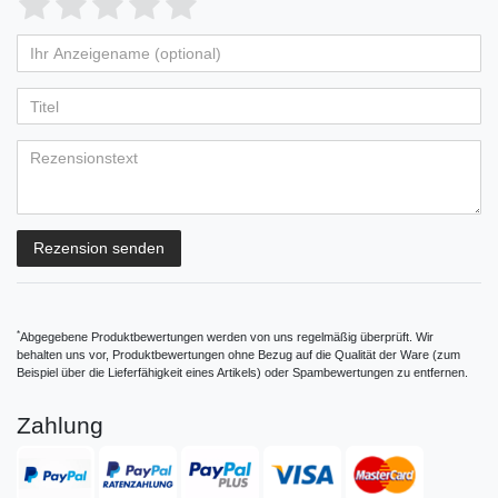
1
2
3
4
5
von
von
von
von
von
Ihr
Platzhalter
5
5
5
5
5
Anzeigename
Bewertungssternen
Bewertungssternen
Bewertungssternen
Bewertungssternen
Bewertungssternen
(optional)
Titel
Rezensionstext
Rezension senden
*
Abgegebene Produktbewertungen werden von uns regelmäßig überprüft. Wir
behalten uns vor, Produktbewertungen ohne Bezug auf die Qualität der Ware (zum
Beispiel über die Lieferfähigkeit eines Artikels) oder Spambewertungen zu entfernen.
Zahlung