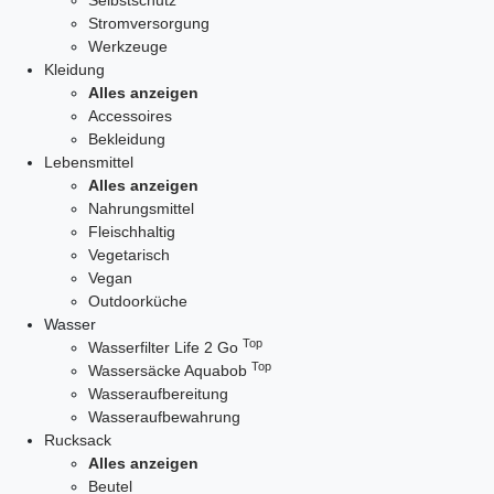
Selbstschutz
Stromversorgung
Werkzeuge
Kleidung
Alles anzeigen
Accessoires
Bekleidung
Lebensmittel
Alles anzeigen
Nahrungsmittel
Fleischhaltig
Vegetarisch
Vegan
Outdoorküche
Wasser
Top
Wasserfilter Life 2 Go
Top
Wassersäcke Aquabob
Wasseraufbereitung
Wasseraufbewahrung
Rucksack
Alles anzeigen
Beutel