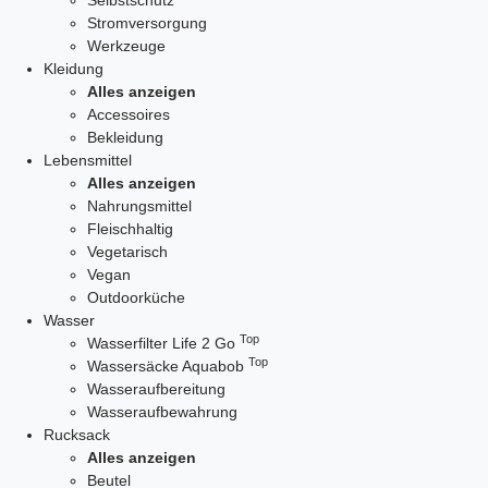
Selbstschutz
Stromversorgung
Werkzeuge
Kleidung
Alles anzeigen
Accessoires
Bekleidung
Lebensmittel
Alles anzeigen
Nahrungsmittel
Fleischhaltig
Vegetarisch
Vegan
Outdoorküche
Wasser
Top
Wasserfilter Life 2 Go
Top
Wassersäcke Aquabob
Wasseraufbereitung
Wasseraufbewahrung
Rucksack
Alles anzeigen
Beutel