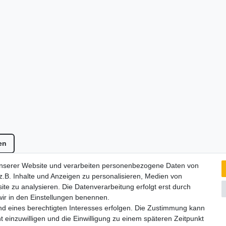
en
ten
, wenn nicht anders beschrieben. Änderungen und Irrtümer vorbehal
unserer Website und verarbeiten personenbezogene Daten von
en.
.B. Inhalte und Anzeigen zu personalisieren, Medien von
ite zu analysieren. Die Datenverarbeitung erfolgt erst durch
 wir in den Einstellungen benennen.
nd eines berechtigten Interesses erfolgen. Die Zustimmung kann
t einzuwilligen und die Einwilligung zu einem späteren Zeitpunkt
Versandkostenfrei (DE) ab 99 €