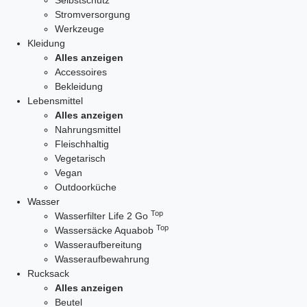
Selbstschutz
Stromversorgung
Werkzeuge
Kleidung
Alles anzeigen
Accessoires
Bekleidung
Lebensmittel
Alles anzeigen
Nahrungsmittel
Fleischhaltig
Vegetarisch
Vegan
Outdoorküche
Wasser
Top
Wasserfilter Life 2 Go
Top
Wassersäcke Aquabob
Wasseraufbereitung
Wasseraufbewahrung
Rucksack
Alles anzeigen
Beutel